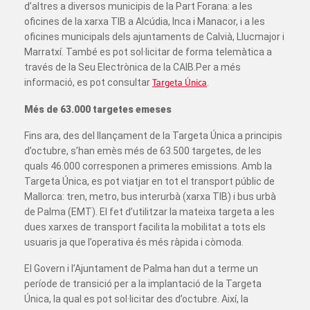
d’altres a diversos municipis de la Part Forana: a les
oficines de la xarxa TIB a Alcúdia, Inca i Manacor, i a les
oficines municipals dels ajuntaments de Calvià, Llucmajor i
Marratxí. També es pot sol·licitar de forma telemàtica a
través de la Seu Electrònica de la CAIB.Per a més
informació, es pot consultar
Targeta Única
.
Més de 63.000 targetes emeses
Fins ara, des del llançament de la Targeta Única a principis
d’octubre, s’han emès més de 63.500 targetes, de les
quals 46.000 corresponen a primeres emissions. Amb la
Targeta Única, es pot viatjar en tot el transport públic de
Mallorca: tren, metro, bus interurbà (xarxa TIB) i bus urbà
de Palma (EMT). El fet d’utilitzar la mateixa targeta a les
dues xarxes de transport facilita la mobilitat a tots els
usuaris ja que l’operativa és més ràpida i còmoda.
El Govern i l’Ajuntament de Palma han dut a terme un
període de transició per a la implantació de la Targeta
Única, la qual es pot sol·licitar des d’octubre. Així, la