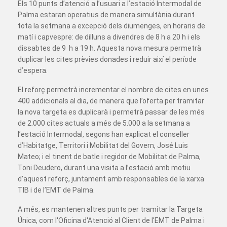
Els 10 punts d’atenció a l’usuari a l’estació Intermodal de
Palma estaran operatius de manera simultània durant
tota la setmana a excepció dels diumenges, en horaris de
matí i capvespre: de dilluns a divendres de 8 h a 20 h i els
dissabtes de 9 h a 19 h. Aquesta nova mesura permetrà
duplicar les cites prèvies donades i reduir així el període
d’espera.
El reforç permetrà incrementar el nombre de cites en unes
400 addicionals al dia, de manera que l’oferta per tramitar
la nova targeta es duplicarà i permetrà passar de les més
de 2.000 cites actuals a més de 5.000 a la setmana a
l’estació Intermodal, segons han explicat el conseller
d’Habitatge, Territori i Mobilitat del Govern, José Luis
Mateo; i el tinent de batle i regidor de Mobilitat de Palma,
Toni Deudero, durant una visita a l’estació amb motiu
d’aquest reforç, juntament amb responsables de la xarxa
TIB i de l’EMT de Palma.
A més, es mantenen altres punts per tramitar la Targeta
Única, com l'Oficina d'Atenció al Client de l'EMT de Palma i