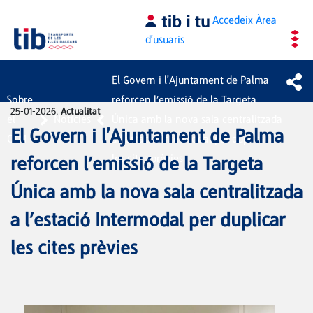
Salta al contingut principal
Accedeix
Àrea
d'usuaris
El Govern i l'Ajuntament de Palma
Sobre
reforcen l’emissió de la Targeta
25-01-2026.
Actualitat
el
Notícies
Única amb la nova sala centralitzada
El Govern i l'Ajuntament de Palma
CTM
a l’estació Intermodal per duplicar
les cites prèvies
reforcen l’emissió de la Targeta
Única amb la nova sala centralitzada
a l’estació Intermodal per duplicar
les cites prèvies