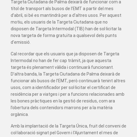
Targeta Ciutadana de Palma deixarà de funcionar com a
títol de transport als busos de l'EMT a partir del mes
d’abril, si bé es mantindrà per a d’altres usos. Per aquest
motiu, els usuaris de la Targeta Ciutadana que no
disposen de Targeta Intermodal (TIB) han de sol·licitar la
nova targeta de forma gratuïta a qualsevol dels punts
d'emissió.
Cal recordar que els usuaris que ja disposen de Targeta
Intermodal no han de fer cap tràmit, ja que aquesta
targeta és plenament vàlida i continuarà funcionant.
D’altra banda, la Targeta Ciutadana de Palma deixarà de
funcionar als busos de l’EMT, però continuarà tenint altres
usos, com a identificador per sol·licitar el certificat de
residència per a viatges i per a funcions relacionades amb
les bones pràctiques en la gestió de residus, com ara
l’obertura dels contenidors marrons per a la matèria
orgànica.
Amb la implantació de la Targeta Única, fruit del conveni de
col·laboració signat pel Govern i l'Ajuntament el mes de