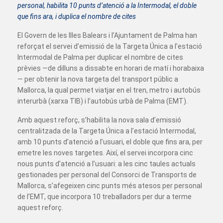
personal, habilita 10 punts d’atenció a la Intermodal, el doble
que fins ara, i duplica el nombre de cites
El Govern de les Illes Balears i l’Ajuntament de Palma han
reforçat el servei d’emissió de la Targeta Única a l’estació
Intermodal de Palma per duplicar el nombre de cites
prèvies —de dilluns a dissabte en horari de matí i horabaixa
— per obtenir la nova targeta del transport públic a
Mallorca, la qual permet viatjar en el tren, metro i autobús
interurbà (xarxa TIB) i l’autobús urbà de Palma (EMT).
Amb aquest reforç, s’habilita la nova sala d’emissió
centralitzada de la Targeta Única a l’estació Intermodal,
amb 10 punts d’atenció a l’usuari, el doble que fins ara, per
emetre les noves targetes. Així, el servei incorpora cinc
nous punts d’atenció a l’usuari: a les cinc taules actuals
gestionades per personal del Consorci de Transports de
Mallorca, s’afegeixen cinc punts més atesos per personal
de l’EMT, que incorpora 10 treballadors per dur a terme
aquest reforç.