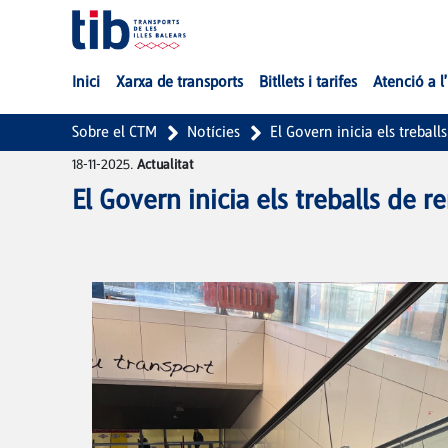
Salta al contingut principal
Inici
Xarxa de transports
Bitllets i tarifes
Atenció a l
Sobre el CTM
Notícies
El Govern inicia els trebal
18-11-2025.
Actualitat
El Govern inicia els treballs de 