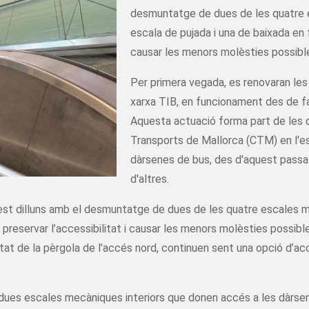
desmuntatge de dues de les quatre 
escala de pujada i una de baixada en f
causar les menors molèsties possible
Per primera vegada, es renovaran les
xarxa TIB, en funcionament des de fa 
Aquesta actuació forma part de les d
Transports de Mallorca (CTM) en l'es
dàrsenes de bus, des d'aquest passat 
d'altres.
st dilluns amb el desmuntatge de dues de les quatre escales m
 preservar l’accessibilitat i causar les menors molèsties possibl
stat de la pèrgola de l’accés nord, continuen sent una opció d’acc
s escales mecàniques interiors que donen accés a les dàrsene