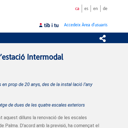
ca
es
en
de
Accedeix
Àrea d'usuaris
l’estació Intermodal
 en prop de 20 anys, des de la instal·lació l’any
atge de dues de les quatre escales exteriors
iat aquest dilluns la renovació de les escales
de Palma. D’acord amb la previsió, ha començat el