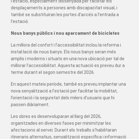
l’estació, especialment dissenyada per facilitar els
desplaçaments a persones amb discapacitat visual, i
també se substituiran les portes d’accés a l’entrada a
l’estació.
Nous banys públics i nou aparcament de bicicletes
La millora del confort i l’accessibilitat inclou la reforma i
instal·lació de nous banys. Els nous banys seran més
amplis i moderns i situats en una nova ubicació per tal de
millorar l’accessibilitat. Aquesta actuació es preveu dur a
terme durant el segon semestre del 2026.
En aquest mateix període, també es preveu implantar una
nova senyalització a l’estació per facilitar la mobilitat,
l’orientació i la seguretat dels milers d’usuaris que hi
passen diàriament.
Les obres es desenvoluparan al llarg del 2026,
organitzades en diverses fases per minimitzar les
afectacions al servei. Durant els treballs s'habilitaran
itineraris alternatius, senyalització específica i informació