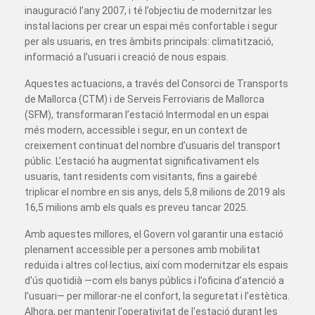
inauguració l’any 2007, i té l’objectiu de modernitzar les
instal·lacions per crear un espai més confortable i segur
per als usuaris, en tres àmbits principals: climatització,
informació a l’usuari i creació de nous espais.
Aquestes actuacions, a través del Consorci de Transports
de Mallorca (CTM) i de Serveis Ferroviaris de Mallorca
(SFM), transformaran l’estació Intermodal en un espai
més modern, accessible i segur, en un context de
creixement continuat del nombre d’usuaris del transport
públic. L’estació ha augmentat significativament els
usuaris, tant residents com visitants, fins a gairebé
triplicar el nombre en sis anys, dels 5,8 milions de 2019 als
16,5 milions amb els quals es preveu tancar 2025.
Amb aquestes millores, el Govern vol garantir una estació
plenament accessible per a persones amb mobilitat
reduïda i altres col·lectius, així com modernitzar els espais
d'ús quotidià —com els banys públics i l’oficina d'atenció a
l’usuari— per millorar-ne el confort, la seguretat i l’estètica.
Alhora, per mantenir l'operativitat de l'estació durant les