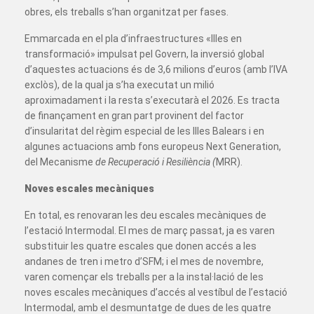
obres, els treballs s’han organitzat per fases.
Emmarcada en el pla d’infraestructures «Illes en
transformació» impulsat pel Govern, la inversió global
d’aquestes actuacions és de 3,6 milions d’euros (amb l’IVA
exclòs), de la qual ja s’ha executat un milió
aproximadament i la resta s’executarà el 2026. Es tracta
de finançament en gran part provinent del factor
d’insularitat del règim especial de les Illes Balears i en
algunes actuacions amb fons europeus Next Generation,
del Mecanisme
de Recuperació i Resiliència
(
MRR).
Noves escales mecàniques
En total, es renovaran les deu escales mecàniques de
l’estació Intermodal. El mes de març passat, ja es varen
substituir les quatre escales que donen accés a les
andanes de tren i metro d’SFM; i el mes de novembre,
varen començar els treballs per a la instal·lació de les
noves escales mecàniques d’accés al vestíbul de l’estació
Intermodal, amb el desmuntatge de dues de les quatre