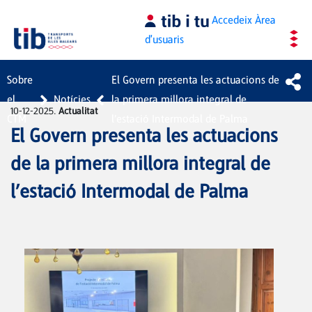
Salta al contingut principal
Accedeix
Àrea
d'usuaris
Sobre
El Govern presenta les actuacions de
el
Notícies
la primera millora integral de
10-12-2025.
Actualitat
CTM
l’estació Intermodal de Palma
El Govern presenta les actuacions
de la primera millora integral de
l’estació Intermodal de Palma