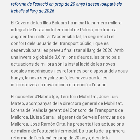
reforma de l’estació en prop de 20 anys i desenvoluparà els
treballs al llarg de 2026
El Govern de les Illes Balears ha iniciat la primera millora
integral de l’estació Intermodal de Palma, centrada a
augmentar i millorar l'accessibilitat, la seguretat i el
confort dels usuaris del transport públic, i que es
desenvoluparà i es preveu finalitzar al llarg de 2026. Amb
una inversió global de 3,6 milions d’euros, les principals
actuacions de millora són la instal·lació de les noves
escales mecàniques i les reformes per disposar dels nous
banys, la nova senyalització, les noves pantalles
informatives i la nova oficina d'atenció a l’usuari.
El conseller d’Habitatge, Territori i Mobilitat, José Luis
Mateo, acompanyat de la directora general de Mobilitat,
Lorena del Valle; la gerent del Consorci de Transports de
Mallorca, Lluïsa Serra, i el gerent de Serveis Ferroviaris de
Mallorca, José Ramón Orta, ha presentat les actuacions
de millora de l’estació Intermodal. Es tracta de la primera
reforma de l’estació en prop de 20 anys, des de la