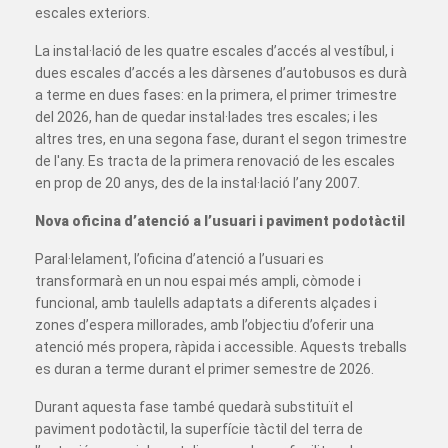
escales exteriors.
La instal·lació de les quatre escales d’accés al vestíbul, i
dues escales d’accés a les dàrsenes d’autobusos es durà
a terme en dues fases: en la primera, el primer trimestre
del 2026, han de quedar instal·lades tres escales; i les
altres tres, en una segona fase, durant el segon trimestre
de l'any. Es tracta de la primera renovació de les escales
en prop de 20 anys, des de la instal·lació l’any 2007.
Nova oficina d’atenció a l’usuari i paviment podotàctil
Paral·lelament, l’oficina d’atenció a l’usuari es
transformarà en un nou espai més ampli, còmode i
funcional, amb taulells adaptats a diferents alçades i
zones d’espera millorades, amb l’objectiu d’oferir una
atenció més propera, ràpida i accessible. Aquests treballs
es duran a terme durant el primer semestre de 2026.
Durant aquesta fase també quedarà substituït el
paviment podotàctil, la superfície tàctil del terra de