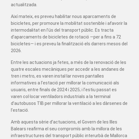
actualitzada.
Així mateix, es preveu habilitar nous aparcaments de
bicicletes, per promoure la mobilitat sostenible i afavorir la
intermodalitat en l’ús del transport públic. Es tracta
d’aparcaments de bicicletes de rotació —per a fins a 72
bicicletes— i es preveu la finalització els darrers mesos del
2026.
Entre les actuacions ja fetes, a més de la renovació de les
quatre escales mecàniques per accedir a les andanes de
tren i metro, es varen instal·lar noves pantalles
informatives a l’estació per millorar la comunicació als
usuaris, entre finals de 2024 i 2025; i l’estiu passat es
varen col·locar ventiladors industrials a la terminal
d’autobusos TIB per millorar la ventilació a les dàrsenes de
l’estació.
Amb aquesta sèrie d’actuacions, el Govern de les Illes
Balears reafirma el seu compromís amb la millora de les
infraestructures del transport públic interurbà de Mallorca