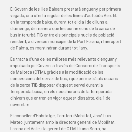
El Govern de les Illes Balears prestarà enguany, per primera
vegada, una oferta regular de les línies d’autobús Aerotib
en la temporada baixa, durant tot el dia i de dilluns a
diumenge, de manera que les connexions de la xarxa de
bus interurbà TIB entre els principals nuclis de població
resident, a diversos municipis de la Part Forana, i l’aeroport
de Palma, es mantindran durant tot l’any.
Es tracta d’una de les millores més rellevants d’enguany
impulsada pel Govern, a través del Consorci de Transports
de Mallorca (CTM), gràcies a la modificació de les
concessions del servei de bus, i que permetrà als usuaris
de la xarxa TIB disposar d’aquest servei durant la
temporada baixa, en els nous horaris de la temporada
d’hivern que entren en vigor aquest dissabte, dia 1 de
novembre.
El conseller d’Habitatge, Territori i Mobilitat, José Luis
Mateo, juntament amb la directora general de Mobilitat,
Lorena del Valle, i la gerent de CTM, Lluïsa Serra, ha