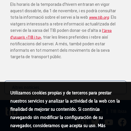
Els horaris de la temporada d’hivern entraran en vigor
aquest dissabte, dia 1 de novembre, i es podrà consultar
tota la informació sobre el servei a la web
www.tib.org
.
Els
viatgers interessats a rebre informació actualitzada del
servei de la xarxa del TIB poden donar-se d’alta a
l’àrea
d’usuaris «TIB i tu»
, triar les línies preferides i rebre així
notificacions del servei. A més, també poden estar
informats en tot moment dels moviments de la seva
targeta de transport públic.
Altres notícies
Utilizamos cookies propias y de terceros para prestar
nuestros servicios y analizar la actividad de la web con la
finalidad de mejorar su contenido. Si continúa
TIB Menorca
TIB Ibiza
navegando sin modificar la configuración de su
navegador, consideramos que acepta su uso. Más