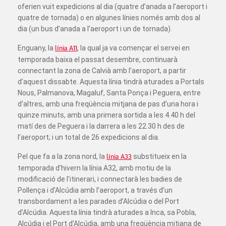
oferien vuit expedicions al dia (quatre d’anada a l’aeroport i
quatre de tornada) o en algunes línies només amb dos al
dia (un bus d’anada a l’aeroport i un de tornada).
Enguany, la
línia A11
, la qual ja va començar el servei en
temporada baixa el passat desembre, continuarà
connectant la zona de Calvià amb l’aeroport, a partir
d’aquest dissabte. Aquesta línia tindrà aturades a Portals
Nous, Palmanova, Magaluf, Santa Ponça i Peguera, entre
d'altres, amb una freqüència mitjana de pas d’una hora i
quinze minuts, amb una primera sortida a les 4.40 h del
matí des de Peguera i la darrera a les 22.30 h des de
l’aeroport; i un total de 26 expedicions al dia.
Pel que fa a la zona nord, la
línia A33
substitueix en la
temporada d’hivern la línia A32, amb motiu de la
modificació de l’itinerari, i connectarà les badies de
Pollença i d’Alcúdia amb l’aeroport, a través d’un
transbordament a les parades d’Alcúdia o del Port
d’Alcúdia. Aquesta línia tindrà aturades a Inca, sa Pobla,
Alcúdia i el Port d’Alcúdia, amb una freqüència mitjana de