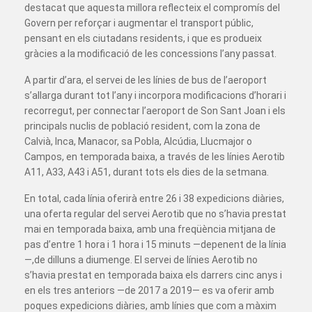
destacat que aquesta millora reflecteix el compromís del
Govern per reforçar i augmentar el transport públic,
pensant en els ciutadans residents, i que es produeix
gràcies a la modificació de les concessions l’any passat.
A partir d’ara, el servei de les línies de bus de l’aeroport
s’allarga durant tot l’any i incorpora modificacions d’horari i
recorregut, per connectar l’aeroport de Son Sant Joan i els
principals nuclis de població resident, com la zona de
Calvià, Inca, Manacor, sa Pobla, Alcúdia, Llucmajor o
Campos, en temporada baixa, a través de les línies Aerotib
A11, A33, A43 i A51, durant tots els dies de la setmana.
En total, cada línia oferirà entre 26 i 38 expedicions diàries,
una oferta regular del servei Aerotib que no s’havia prestat
mai en temporada baixa, amb una freqüència mitjana de
pas d’entre 1 hora i 1 hora i 15 minuts —depenent de la línia
—,de dilluns a diumenge. El servei de línies Aerotib no
s’havia prestat en temporada baixa els darrers cinc anys i
en els tres anteriors —de 2017 a 2019— es va oferir amb
poques expedicions diàries, amb línies que com a màxim