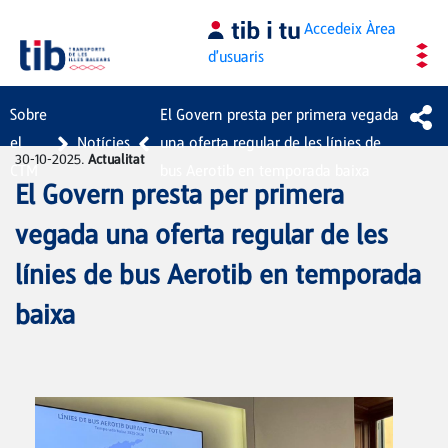
Salta al contingut principal
Accedeix
Àrea
d'usuaris
Sobre
El Govern presta per primera vegada
el
Notícies
una oferta regular de les línies de
30-10-2025.
Actualitat
CTM
bus Aerotib en temporada baixa
El Govern presta per primera
vegada una oferta regular de les
línies de bus Aerotib en temporada
baixa