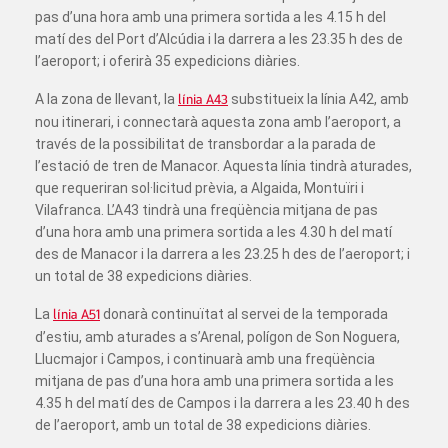
pas d’una hora amb una primera sortida a les 4.15 h del
matí des del Port d’Alcúdia i la darrera a les 23.35 h des de
l’aeroport; i oferirà 35 expedicions diàries.
A la zona de llevant, la
línia A43
substitueix la línia A42, amb
nou itinerari, i connectarà aquesta zona amb l’aeroport, a
través de la possibilitat de transbordar a la parada de
l’estació de tren de Manacor. Aquesta línia tindrà aturades,
que requeriran sol·licitud prèvia, a Algaida, Montuïri i
Vilafranca. L’A43 tindrà una freqüència mitjana de pas
d’una hora amb una primera sortida a les 4.30 h del matí
des de Manacor i la darrera a les 23.25 h des de l’aeroport; i
un total de 38 expedicions diàries.
La
línia A51
donarà continuïtat al servei de la temporada
d’estiu, amb aturades a s’Arenal, polígon de Son Noguera,
Llucmajor i Campos, i continuarà amb una freqüència
mitjana de pas d’una hora amb una primera sortida a les
4.35 h del matí des de Campos i la darrera a les 23.40 h des
de l’aeroport, amb un total de 38 expedicions diàries.