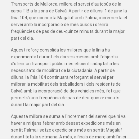
Transports de Mallorca, millora el servei d’autobús de la
xarxa TIB a la zona de Calvià. A partir de dilluns, 1 de juny, la
línia 104, que connecta Magaluf amb Palma, incrementa el
servei amb la incorporació de més busos i oferirà
freqüències de pas de deu-quinze minuts durant la major
part del dia.
Aquest reforç consolida les millores que la línia ha
experimentat durant els darrers mesos amb l’objectiu
d’oferir un transport públic més eficient i adaptat a les
necessitats de mobilitat de la ciutadania. A partir de
dilluns, la línia 104 continuarà reforçant el servei per
millorar la mobilitat dels treballadors i dels residents de
Calvià amb la incorporació de dos vehicles més, fet que
permetrà una freqüència de pas de deu-quinze minuts
durant la major part del dia.
Aquesta millora se suma a l’increment del servei que hi va
haver a mitjans febrer amb desset expedicions més en
sentit Palma i setze expedicions més en sentit Magaluf
durant tota la setmana. A més, a finals de març amb l’inici