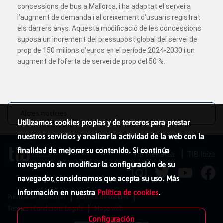
concessions de bus a Mallorca, i ha adaptat el servei a
l’augment de demanda i al creixement d’usuaris registrat
els darrers anys. Aquesta modificació de les concessions
suposa un increment del pressupost global del servei de
prop de 150 milions d’euros en el període 2024-2030 i un
augment de l’oferta de servei de prop del 50 %.
Altres notícies
Utilizamos cookies propias y de terceros para prestar
nuestros servicios y analizar la actividad de la web con la
finalidad de mejorar su contenido. Si continúa
TIB Menorca
TIB Ibiza
navegando sin modificar la configuración de su
navegador, consideramos que acepta su uso. Más
información en nuestra
Política de cookies
.
Política de Privacitat
Política de cookies
Termes i Condicions Legals
Mapa web
Configuración