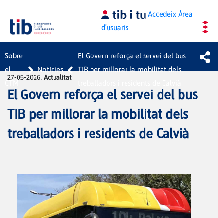
Salta al contingut principal
Accedeix
Àrea
d'usuaris
Sobre
El Govern reforça el servei del bus
el
Notícies
TIB per millorar la mobilitat dels
27-05-2026.
Actualitat
CTM
treballadors i residents de Calvià
El Govern reforça el servei del bus
TIB per millorar la mobilitat dels
treballadors i residents de Calvià