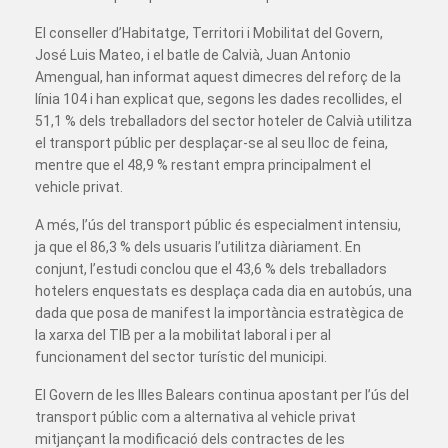
El conseller d’Habitatge, Territori i Mobilitat del Govern,
José Luis Mateo, i el batle de Calvià, Juan Antonio
Amengual, han informat aquest dimecres del reforç de la
línia 104 i han explicat que, segons les dades recollides, el
51,1 % dels treballadors del sector hoteler de Calvià utilitza
el transport públic per desplaçar-se al seu lloc de feina,
mentre que el 48,9 % restant empra principalment el
vehicle privat.
A més, l’ús del transport públic és especialment intensiu,
ja que el 86,3 % dels usuaris l’utilitza diàriament. En
conjunt, l’estudi conclou que el 43,6 % dels treballadors
hotelers enquestats es desplaça cada dia en autobús, una
dada que posa de manifest la importància estratègica de
la xarxa del TIB per a la mobilitat laboral i per al
funcionament del sector turístic del municipi.
El Govern de les Illes Balears continua apostant per l’ús del
transport públic com a alternativa al vehicle privat
mitjançant la modificació dels contractes de les