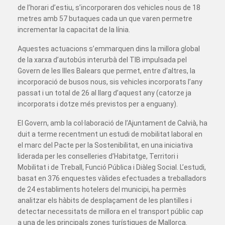
de l’horari d’estiu, s’incorporaren dos vehicles nous de 18
metres amb 57 butaques cada un que varen permetre
incrementar la capacitat de la línia.
Aquestes actuacions s’emmarquen dins la millora global
de la xarxa d’autobús interurbà del TIB impulsada pel
Govern de les Illes Balears que permet, entre d’altres, la
incorporació de busos nous, sis vehicles incorporats l’any
passat i un total de 26 al llarg d’aquest any (catorze ja
incorporats i dotze més previstos per a enguany).
El Govern, amb la col·laboració de l’Ajuntament de Calvià, ha
duit a terme recentment un estudi de mobilitat laboral en
el marc del Pacte per la Sostenibilitat, en una iniciativa
liderada per les conselleries d’Habitatge, Territori i
Mobilitat i de Treball, Funció Pública i Diàleg Social. L’estudi,
basat en 376 enquestes vàlides efectuades a treballadors
de 24 establiments hotelers del municipi, ha permès
analitzar els hàbits de desplaçament de les plantilles i
detectar necessitats de millora en el transport públic cap
a una de les principals zones turístiques de Mallorca.