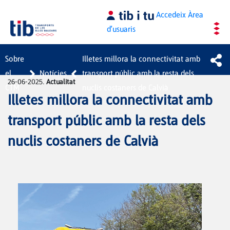
Salta al contingut principal
Accedeix
Àrea
d'usuaris
Sobre
Illetes millora la connectivitat amb
el
Notícies
transport públic amb la resta dels
26-06-2025.
Actualitat
CTM
nuclis costaners de Calvià
Illetes millora la connectivitat amb
transport públic amb la resta dels
nuclis costaners de Calvià