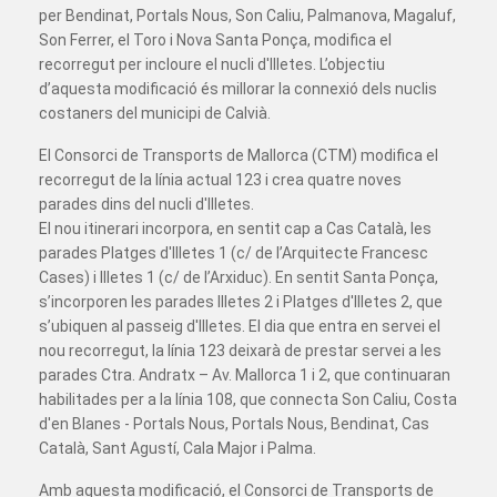
per Bendinat, Portals Nous, Son Caliu, Palmanova, Magaluf,
Son Ferrer, el Toro i Nova Santa Ponça, modifica el
recorregut per incloure el nucli d'Illetes. L’objectiu
d’aquesta modificació és millorar la connexió dels nuclis
costaners del municipi de Calvià.
El Consorci de Transports de Mallorca (CTM) modifica el
recorregut de la línia actual 123 i crea quatre noves
parades dins del nucli d'Illetes.
El nou itinerari incorpora, en sentit cap a Cas Català, les
parades Platges d'Illetes 1 (c/ de l’Arquitecte Francesc
Cases) i Illetes 1 (c/ de l’Arxiduc). En sentit Santa Ponça,
s’incorporen les parades Illetes 2 i Platges d'Illetes 2, que
s’ubiquen al passeig d'Illetes. El dia que entra en servei el
nou recorregut, la línia 123 deixarà de prestar servei a les
parades Ctra. Andratx – Av. Mallorca 1 i 2, que continuaran
habilitades per a la línia 108, que connecta Son Caliu, Costa
d'en Blanes - Portals Nous, Portals Nous, Bendinat, Cas
Català, Sant Agustí, Cala Major i Palma.
Amb aquesta modificació, el Consorci de Transports de