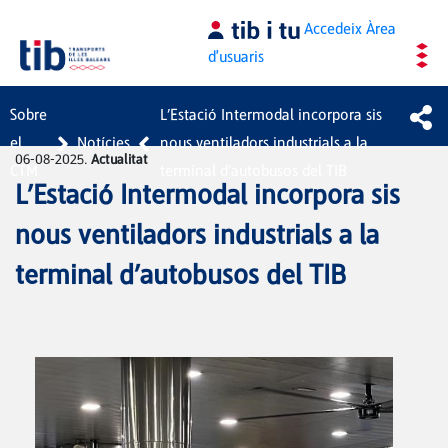
Salta al contingut principal
Accedeix
Àrea
d'usuaris
Sobre
L’Estació Intermodal incorpora sis
el
Notícies
nous ventiladors industrials a la
06-08-2025.
Actualitat
CTM
terminal d’autobusos del TIB
L’Estació Intermodal incorpora sis
nous ventiladors industrials a la
terminal d’autobusos del TIB