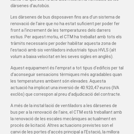
dàrsenes d’autobús.
Les dàrsenes de bus disposaven fins ara d’un sistema de
renovació de l’aire que no ha estat suficient per poder fer
front a l’increment de les temperatures dels darrers
estius. Per aquest motiu, el CTM ha treballat amb tots els
tràmits necessaris per poder habilitar aquesta zona de
l’estació amb sis ventiladors industrials tipus HVLS (alt
volum a baixa velocitat en les seves sigles en anglès).
Aquest equipament és l’emprat a tot tipus d’edificis per tal
d’aconseguir sensacions tèrmiques més agradables quan
les temperatures ambient són elevades. Aquesta
actuació ha implicat una inversió de 40.920,47 euros (IVA
exclòs) que correspon al preu d’adjudicació del contracte.
A més de la instal·lació de ventiladors a les dàrsenes de
bus per a la renovació de l’aire, el CTM està treballant amb
la renovació de les escales mecàniques actualment en
procés de licitació. Altres actuacions previstes son el
canvi de les portes d’accés principal a l’Estació, la millora