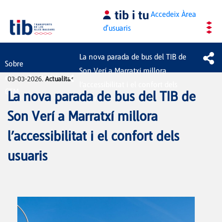
Salta al contingut principal
Accedeix
Àrea
d'usuaris
La nova parada de bus del TIB de
Sobre
Son Verí a Marratxí millora
el
Notícies
03-03-2026.
Actualitat
l’accessibilitat i el confort dels
CTM
La nova parada de bus del TIB de
usuaris
Son Verí a Marratxí millora
l’accessibilitat i el confort dels
usuaris