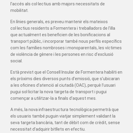
l’accés als col·lectius amb majors necessitats de
mobilitat.
En línies generals, es preveu mantenir els mateixos
col·lectius residents a Formentera i treballadors de l'illa
que actualment es beneficien de les bonificacions al
transport públic, i incorporar també nous perfils específics
com les famílies nombroses i monoparentals, les víctimes
de violència de gènere i les persones en risc d’exclusió
social.
Està previst que el Consell Insular de Formentera habiliti en
els pròxims dies diversos punts d’emissió, que s’ubicaran
a les oficines d’atenció al ciutadà (OAC), perquè l’usuari
pugui sol·licitar la nova targeta de transport i pugui
començar a utilitzar-la a finals d’aquest mes.
A més, la nova infraestructura tecnològica permetrà que
els usuaris també puguin viatjar simplement validant la
seva targeta bancària, tant de dèbit com de crèdit, sense
necessitat d’adquirir bitllets en efectiu.