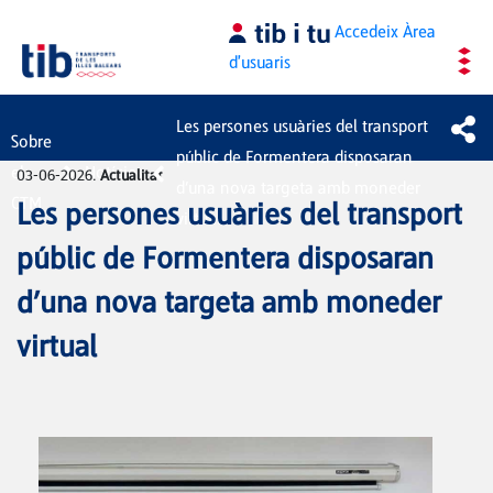
Salta al contingut principal
Accedeix
Àrea
d'usuaris
Les persones usuàries del transport
Sobre
públic de Formentera disposaran
el
Notícies
03-06-2026.
Actualitat
d’una nova targeta amb moneder
CTM
Les persones usuàries del transport
virtual
públic de Formentera disposaran
d’una nova targeta amb moneder
virtual