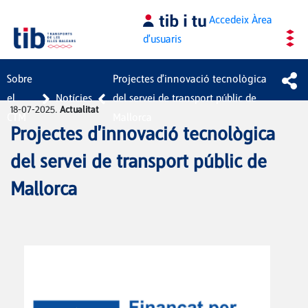
Salta al contingut principal
Accedeix
Àrea
d'usuaris
Sobre
Projectes d'innovació tecnològica
el
Notícies
del servei de transport públic de
18-07-2025.
Actualitat
CTM
Mallorca
Projectes d'innovació tecnològica
del servei de transport públic de
Mallorca