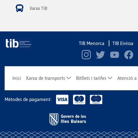
Xarxa TIB
TIB Menorca
TIB Eivissa
Inici
Xarxa de transports
Bitllets i tarifes
Atenció a 
Mètodes de pagament: