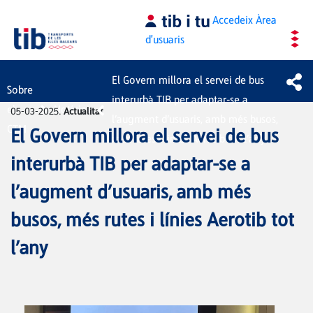
Salta al contingut principal
Accedeix
Àrea
d'usuaris
El Govern millora el servei de bus
Sobre
interurbà TIB per adaptar-se a
el
Notícies
05-03-2025.
Actualitat
l’augment d’usuaris, amb més busos,
CTM
El Govern millora el servei de bus
més rutes i línies Aerotib tot l’any
interurbà TIB per adaptar-se a
l’augment d’usuaris, amb més
busos, més rutes i línies Aerotib tot
l’any