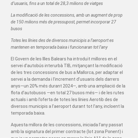
d’usuaris, fins a un total de 28,3 milions de viatges
La modificació de les concessions, amb un augment de prop
de 150 milions més de pressupost, permet incorporar 27
busos
Totes les línies des de diversos municipis a l’aeroport es
mantenen en temporada baixa i funcionaran tot l’any
El Govern de les Illes Balears ha introduït millores en el
servei d’autobús interurbà TIB, mitjançant la modificació
de les tres concessions de bus a Mallorca, per adaptar el
servei a la demanda i l’increment d’usuaris dels darrers
anys—un 20% més durant 2024—, amb una ampliació de la
flota d’autobusos —en total 27 busos més— i de les rutes
actuals i amb l’oferta de totes les línies Aerotib des de
diversos municipis a l’aeroport durant tot l’any, incloent la
temporada baixa.
Aquesta millora de les concessions, iniciada l’any passat
amb la signatura del primer contracte (lot zona Ponent) i