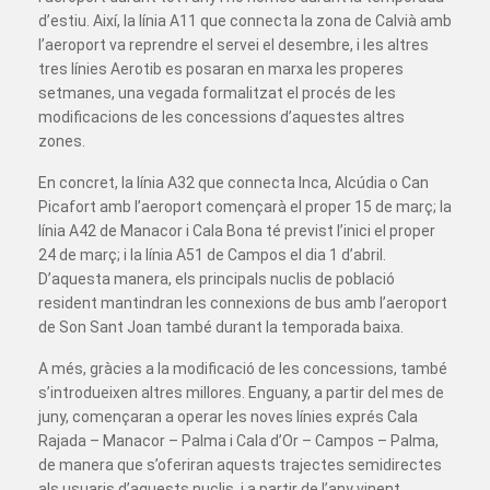
d’estiu. Així, la línia A11 que connecta la zona de Calvià amb
l’aeroport va reprendre el servei el desembre, i les altres
tres línies Aerotib es posaran en marxa les properes
setmanes, una vegada formalitzat el procés de les
modificacions de les concessions d’aquestes altres
zones.
En concret, la línia A32 que connecta Inca, Alcúdia o Can
Picafort amb l’aeroport començarà el proper 15 de març; la
línia A42 de Manacor i Cala Bona té previst l’inici el proper
24 de març; i la línia A51 de Campos el dia 1 d’abril.
D’aquesta manera, els principals nuclis de població
resident mantindran les connexions de bus amb l’aeroport
de Son Sant Joan també durant la temporada baixa.
A més, gràcies a la modificació de les concessions, també
s’introdueixen altres millores. Enguany, a partir del mes de
juny, començaran a operar les noves línies exprés Cala
Rajada – Manacor – Palma i Cala d’Or – Campos – Palma,
de manera que s’oferiran aquests trajectes semidirectes
als usuaris d’aquests nuclis, i a partir de l’any vinent,