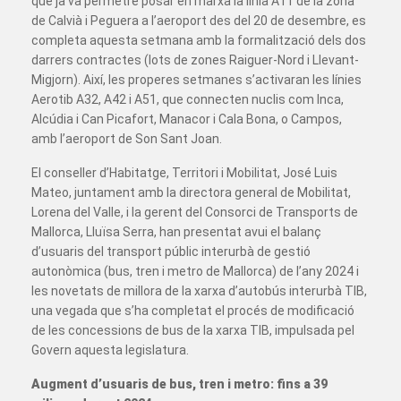
que ja va permetre posar en marxa la línia A11 de la zona
de Calvià i Peguera a l’aeroport des del 20 de desembre, es
completa aquesta setmana amb la formalització dels dos
darrers contractes (lots de zones Raiguer-Nord i Llevant-
Migjorn). Així, les properes setmanes s’activaran les línies
Aerotib A32, A42 i A51, que connecten nuclis com Inca,
Alcúdia i Can Picafort, Manacor i Cala Bona, o Campos,
amb l’aeroport de Son Sant Joan.
El conseller d’Habitatge, Territori i Mobilitat, José Luis
Mateo, juntament amb la directora general de Mobilitat,
Lorena del Valle, i la gerent del Consorci de Transports de
Mallorca, Lluïsa Serra, han presentat avui el balanç
d’usuaris del transport públic interurbà de gestió
autonòmica (bus, tren i metro de Mallorca) de l’any 2024 i
les novetats de millora de la xarxa d’autobús interurbà TIB,
una vegada que s’ha completat el procés de modificació
de les concessions de bus de la xarxa TIB, impulsada pel
Govern aquesta legislatura.
Augment d’usuaris de bus, tren i metro: fins a 39