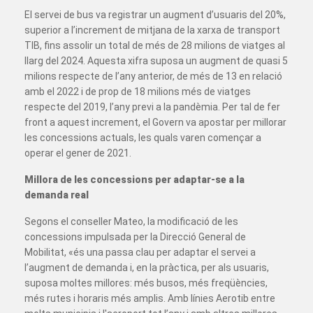
El servei de bus va registrar un augment d’usuaris del 20%,
superior a l’increment de mitjana de la xarxa de transport
TIB, fins assolir un total de més de 28 milions de viatges al
llarg del 2024. Aquesta xifra suposa un augment de quasi 5
milions respecte de l’any anterior, de més de 13 en relació
amb el 2022 i de prop de 18 milions més de viatges
respecte del 2019, l’any previ a la pandèmia. Per tal de fer
front a aquest increment, el Govern va apostar per millorar
les concessions actuals, les quals varen començar a
operar el gener de 2021.
Millora de les concessions per adaptar-se a la
demanda real
Segons el conseller Mateo, la modificació de les
concessions impulsada per la Direcció General de
Mobilitat, «és una passa clau per adaptar el servei a
l’augment de demanda i, en la pràctica, per als usuaris,
suposa moltes millores: més busos, més freqüències,
més rutes i horaris més amplis. Amb línies Aerotib entre