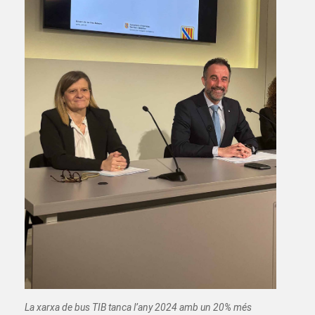
La xarxa de bus TIB tanca l’any 2024 amb un 20% més