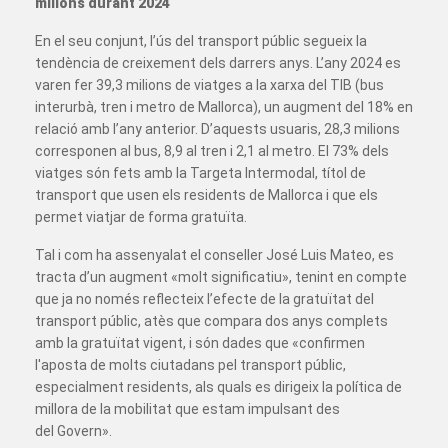
milions durant 2024
En el seu conjunt, l’ús del transport públic segueix la
tendència de creixement dels darrers anys. L’any 2024 es
varen fer 39,3 milions de viatges a la xarxa del TIB (bus
interurbà, tren i metro de Mallorca), un augment del 18% en
relació amb l’any anterior. D’aquests usuaris, 28,3 milions
corresponen al bus, 8,9 al tren i 2,1 al metro. El 73% dels
viatges són fets amb la Targeta Intermodal, títol de
transport que usen els residents de Mallorca i que els
permet viatjar de forma gratuïta.
Tal i com ha assenyalat el conseller José Luis Mateo, es
tracta d’un augment «molt significatiu», tenint en compte
que ja no només reflecteix l’efecte de la gratuïtat del
transport públic, atès que compara dos anys complets
amb la gratuïtat vigent, i són dades que «confirmen
l'aposta de molts ciutadans pel transport públic,
especialment residents, als quals es dirigeix la política de
millora de la mobilitat que estam impulsant des
del Govern».