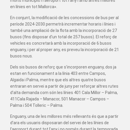
molts municipis i l'aeroport tot l’any i amb altres millores
en línies en tot Mallorca».
En conjunt, la modificació de les concessions de bus per al
període 2024-2030 permetrà incrementar horaris i línies i
també una ampliació de la flota amb la incorporació de 27
busos (fins disposar d'un total de 257 busos). El reforç de
vehicles es concretarà amb la incorporació de 6 busos
enguany, i per al proper any, es preveu la incorporació de 21
busos nous.
Dels sis busos de reforç que s’incorporen enguany, dos ja
estan en funcionament a la línia 403 entre Campos,
Algaida i Palma, mentre que els altres quatre busos
entraran en servei a partir de juny per reforçar altres rutes
d’alta demanda com són les línies 401 Cala Millor – Palma,
411Cala Rajada – Manacor, 501 Manacor – Campos –
Palma i 504 Tolleric – Palma.
Enguany, una de les millores més rellevants és que a partir
d’ara els usuaris disposaran del servei de les línies de
l’aeroport durant tot l’any i no només durant la temporada