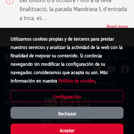
del dilluns 6 d’octubre i fins a la seva
finalització, la parada Mandrava 1, d’entrada
a Inca, es...
Read more
Utilizamos cookies propias y de terceros para prestar
nuestros servicios y analizar la actividad de la web con la
finalidad de mejorar su contenido. Si continúa
TIB Menorca
TIB Ibiza
navegando sin modificar la configuración de su
navegador, consideramos que acepta su uso. Más
información en nuestra
Política de cookies
.
Privacy policy
Cookies policy
Legal Terms and Conditions
Web map
Configuración
Métodos de pago:
Rechazar
Aceptar