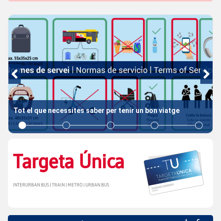
Tot el que necessites saber per tenir un bon viatge
Targeta Única
INTERURBAN BUS | TRAIN | METRO | URBAN BUS