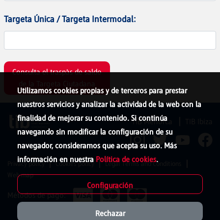
Targeta Única / Targeta Intermodal:
Consulta el traspàs de saldo
de la Targeta Ciutadana
Utilizamos cookies propias y de terceros para prestar
nuestros servicios y analizar la actividad de la web con la
finalidad de mejorar su contenido. Si continúa
TIB Menorca
TIB Ibiza
navegando sin modificar la configuración de su
navegador, consideramos que acepta su uso. Más
información en nuestra
Política de cookies
.
Privacy policy
Cookies policy
Legal Terms and Conditions
Web map
Configuración
Métodos de pago:
Rechazar