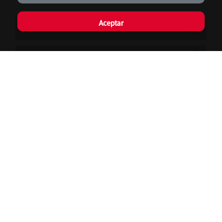
Aceptar
100 - PONENT
200 - TRAMUNTANA
300 - RAIGUER-NORD
400 - PLA-LLEVANT
500 - MIGJORN
AIRPORT
Train and metro