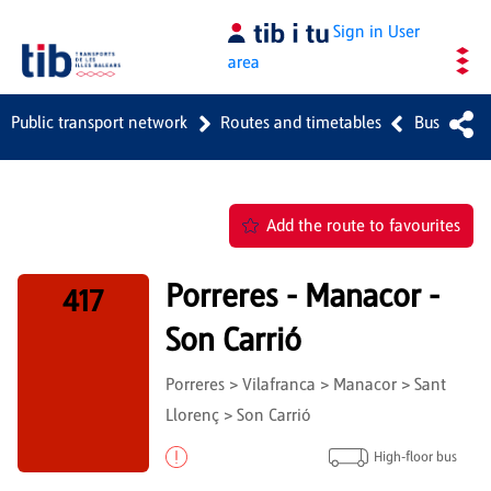
Skip to Main Content
Sign in
User
area
Public transport network
Routes and timetables
Bus
Add the route to favourites
Porreres - Manacor -
417
Son Carrió
Porreres > Vilafranca > Manacor > Sant
Llorenç > Son Carrió
High-floor bus