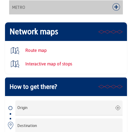
METRO
Network maps
Route map
Interactive map of stops