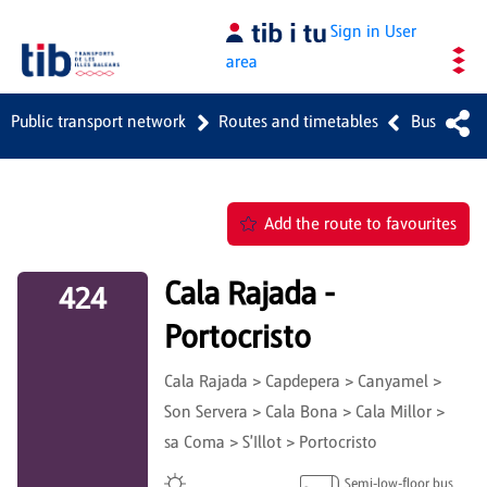
Skip to Main Content
Sign in
User
area
Public transport network
Routes and timetables
Bus
Add the route to favourites
Cala Rajada -
424
Portocristo
Cala Rajada > Capdepera > Canyamel >
Son Servera > Cala Bona > Cala Millor >
sa Coma > S'Illot > Portocristo
Semi-low-floor bus