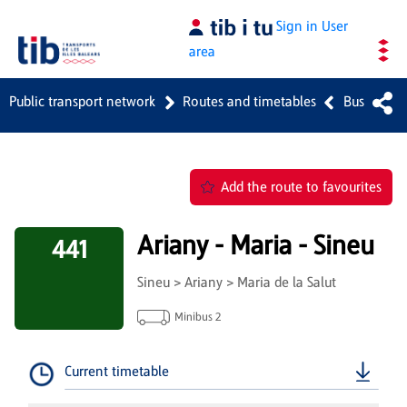
Skip to Main Content
Sign in
User
area
Public transport network
Routes and timetables
Bus
Add the route to favourites
Ariany - Maria - Sineu
441
Sineu > Ariany > Maria de la Salut
Minibus 2
Current timetable