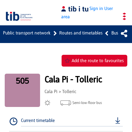
Skip to Main Content
Sign in
User
area
Public transport network
Routes and timetables
Bus
Add the route to favourites
Cala Pi - Tolleric
505
Cala Pi > Tolleric
Semi-low-floor bus
Current timetable