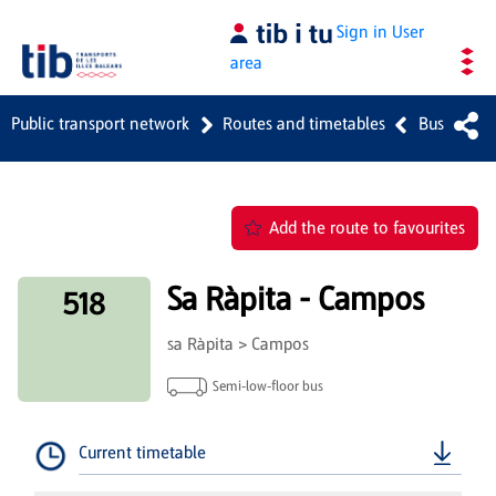
Skip to Main Content
Sign in
User
area
Public transport network
Routes and timetables
Bus
Add the route to favourites
Sa Ràpita - Campos
518
sa Ràpita > Campos
Semi-low-floor bus
Current timetable