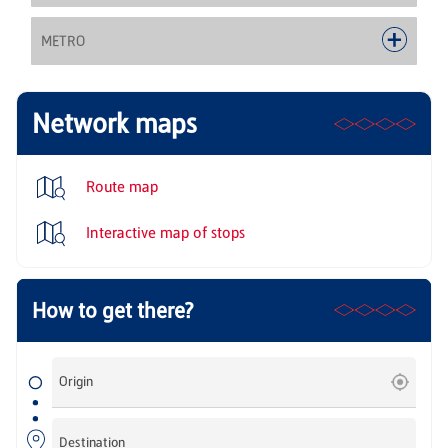
METRO
Network maps
Route map
Interactive map of stops