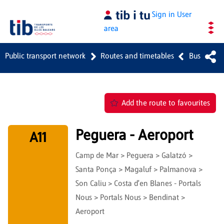
Skip to Main Content
Sign in
User
area
Public transport network
Routes and timetables
Bus
Add the route to favourites
Peguera - Aeroport
A11
Camp de Mar > Peguera > Galatzó >
Santa Ponça > Magaluf > Palmanova >
Son Caliu > Costa d'en Blanes - Portals
Nous > Portals Nous > Bendinat >
Aeroport