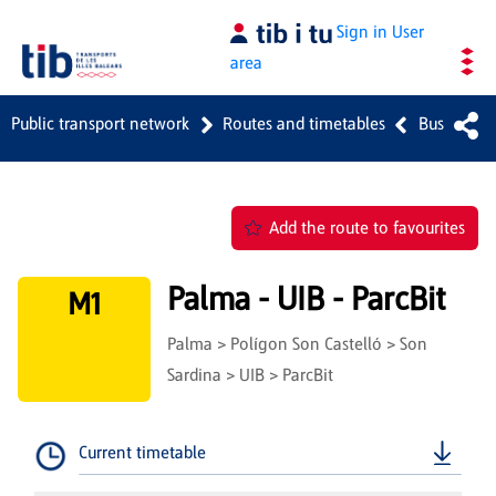
Skip to Main Content
Sign in
User
area
Public transport network
Routes and timetables
Bus
Add the route to favourites
Palma - UIB - ParcBit
M1
Palma > Polígon Son Castelló > Son
Sardina > UIB > ParcBit
Current timetable