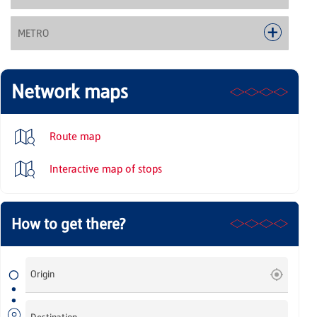
METRO
Network maps
Route map
Interactive map of stops