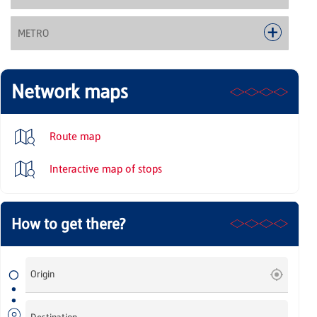
METRO
Network maps
Route map
Interactive map of stops