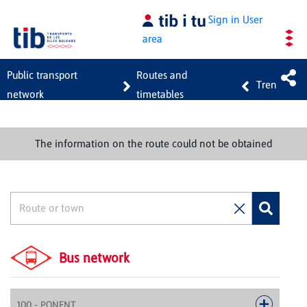
Skip to Main Content
Sign in
User
area
Public transport
Routes and
Tren
network
timetables
The information on the route could not be obtained
Bus network
100 - PONENT