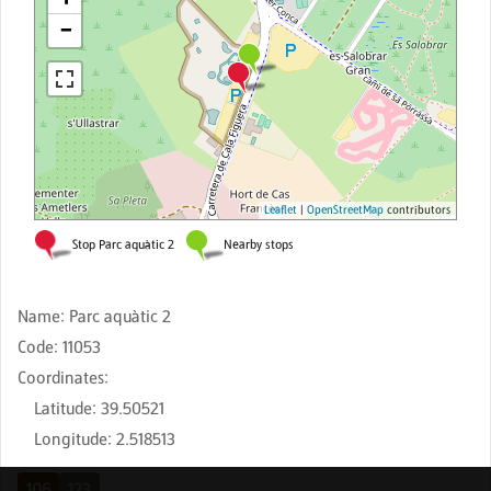
Name
:
Parc aquàtic 2
Code
:
11053
Coordinates
:
Latitude
:
39.50521
Longitude
:
2.518513
106
123