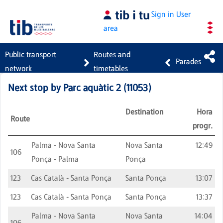
Skip to Main Content
Sign in
User
area
Public transport
Routes and
Parades
network
timetables
Next stop by
Parc aquàtic 2
(
11053
)
Destination
Hora
Route
progr.
Palma - Nova Santa
Nova Santa
12:49
106
Ponça - Palma
Ponça
123
Cas Català - Santa Ponça
Santa Ponça
13:07
123
Cas Català - Santa Ponça
Santa Ponça
13:37
Palma - Nova Santa
Nova Santa
14:04
106