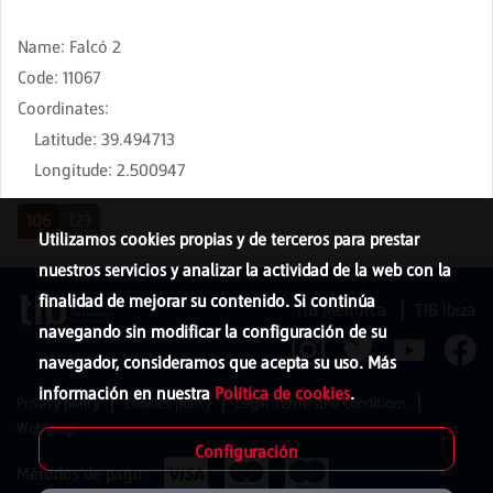
Name
:
Falcó 2
Code
:
11067
Coordinates
:
Latitude
:
39.494713
Longitude
:
2.500947
106
123
Utilizamos cookies propias y de terceros para prestar
nuestros servicios y analizar la actividad de la web con la
finalidad de mejorar su contenido. Si continúa
TIB Menorca
TIB Ibiza
navegando sin modificar la configuración de su
navegador, consideramos que acepta su uso. Más
información en nuestra
Política de cookies
.
Privacy policy
Cookies policy
Legal Terms and Conditions
Web map
Configuración
Métodos de pago: