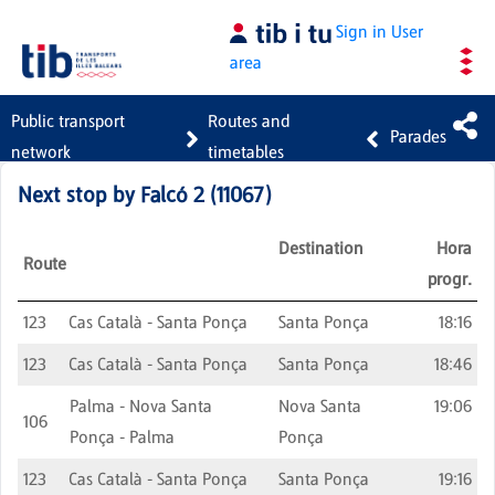
Skip to Main Content
Sign in
User
area
Public transport
Routes and
Parades
network
timetables
Next stop by
Falcó 2
(
11067
)
Destination
Hora
Route
progr.
123
Cas Català - Santa Ponça
Santa Ponça
18:16
123
Cas Català - Santa Ponça
Santa Ponça
18:46
Palma - Nova Santa
Nova Santa
19:06
106
Ponça - Palma
Ponça
123
Cas Català - Santa Ponça
Santa Ponça
19:16