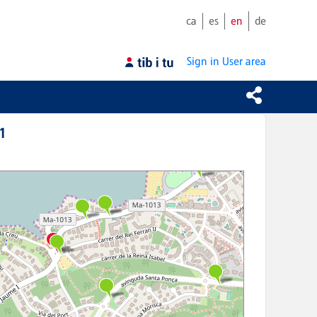
ca
es
en
de
Sign in
User area
1