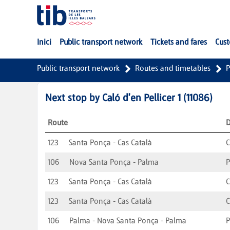
Skip to Main Content
Inici
Public transport network
Tickets and fares
Cust
Public transport network
Routes and timetables
P
Next stop by
Caló d'en Pellicer 1
(
11086
)
Route
D
123
Santa Ponça - Cas Català
C
106
Nova Santa Ponça - Palma
123
Santa Ponça - Cas Català
C
123
Santa Ponça - Cas Català
C
106
Palma - Nova Santa Ponça - Palma