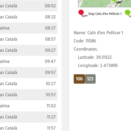
as Català
08:02
as Català
08:32
Palma
08:37
Name
:
Caló d'en Pellicer 1
as Català
08:57
Code
:
11086
Coordinates
:
as Català
09:27
Latitude
:
39.51122
Palma
09:47
Longitude
:
2.473895
as Català
09:57
106
123
as Català
10:27
as Català
10:57
Palma
11:02
as Català
11:27
as Català
11:57