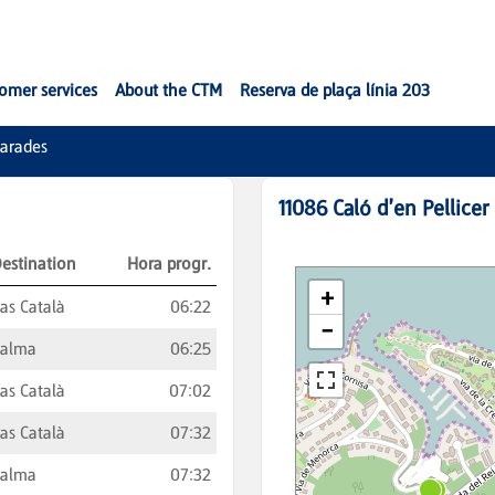
omer services
About the CTM
Reserva de plaça línia 203
arades
11086
Caló d'en Pellicer 
estination
Hora progr.
as Català
06:22
Palma
06:25
as Català
07:02
as Català
07:32
Palma
07:32