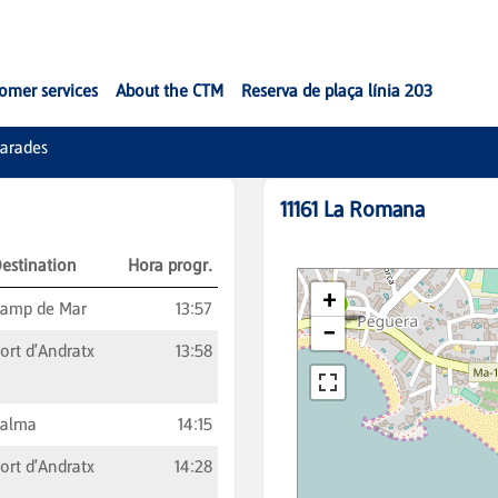
omer services
About the CTM
Reserva de plaça línia 203
arades
11161
La Romana
estination
Hora progr.
amp de Mar
13:57
ort d'Andratx
13:58
Palma
14:15
ort d'Andratx
14:28