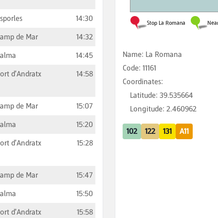
sporles
14:30
amp de Mar
14:32
Name
:
La Romana
Palma
14:45
Code
:
11161
ort d'Andratx
14:58
Coordinates
:
Latitude
:
39.535664
amp de Mar
15:07
Longitude
:
2.460962
Palma
15:20
102
122
131
A11
ort d'Andratx
15:28
amp de Mar
15:47
Palma
15:50
ort d'Andratx
15:58