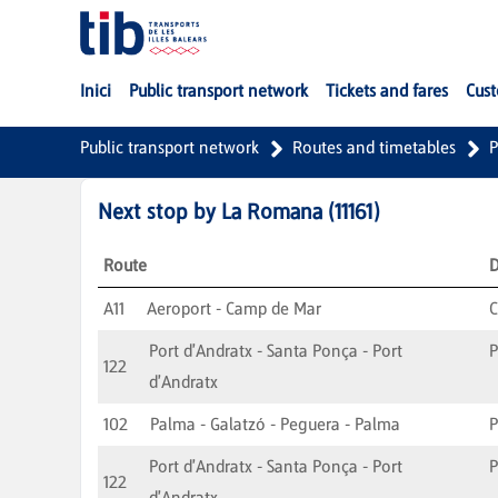
Skip to Main Content
Inici
Public transport network
Tickets and fares
Cust
Public transport network
Routes and timetables
P
Next stop by
La Romana
(
11161
)
Route
D
A11
Aeroport - Camp de Mar
C
Port d'Andratx - Santa Ponça - Port
P
122
d'Andratx
102
Palma - Galatzó - Peguera - Palma
Port d'Andratx - Santa Ponça - Port
P
122
d'Andratx