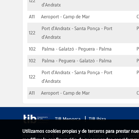
122
d'Andratx
A11
Aeroport - Camp de Mar
C
Port d'Andratx - Santa Ponça - Port
P
122
d'Andratx
102
Palma - Galatzó - Peguera - Palma
102
Palma - Peguera - Galatzó - Palma
Port d'Andratx - Santa Ponça - Port
P
122
d'Andratx
A11
Aeroport - Camp de Mar
C
TIB Menorca
TIB Ibiza
Utilizamos cookies propias y de terceros para prestar nue
Privacy policy
Cookies policy
Legal Terms and Condi