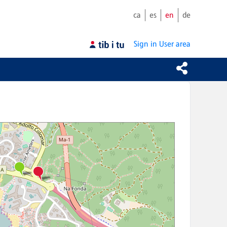
ca
es
en
de
Sign in
User area