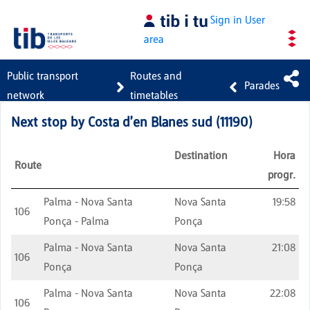
Skip to Main Content
Sign in
User
area
Public transport
Routes and
Parades
network
timetables
Next stop by
Costa d'en Blanes sud
(
11190
)
Destination
Hora
Route
progr.
Palma - Nova Santa
Nova Santa
19:58
106
Ponça - Palma
Ponça
Palma - Nova Santa
Nova Santa
21:08
106
Ponça
Ponça
Palma - Nova Santa
Nova Santa
22:08
106