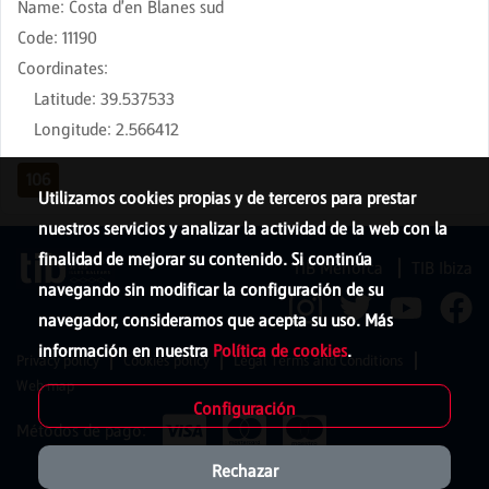
Name
:
Costa d'en Blanes sud
Code
:
11190
Coordinates
:
Latitude
:
39.537533
Longitude
:
2.566412
106
Utilizamos cookies propias y de terceros para prestar
nuestros servicios y analizar la actividad de la web con la
finalidad de mejorar su contenido. Si continúa
TIB Menorca
TIB Ibiza
navegando sin modificar la configuración de su
navegador, consideramos que acepta su uso. Más
información en nuestra
Política de cookies
.
Privacy policy
Cookies policy
Legal Terms and Conditions
Web map
Configuración
Métodos de pago:
Rechazar