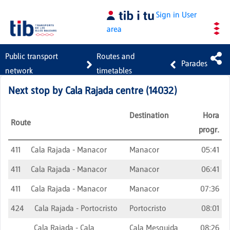
Skip to Main Content
Sign in
User
area
Public transport
Routes and
Parades
network
timetables
Next stop by
Cala Rajada centre
(
14032
)
Destination
Hora
Route
progr.
411
Cala Rajada - Manacor
Manacor
05:41
411
Cala Rajada - Manacor
Manacor
06:41
411
Cala Rajada - Manacor
Manacor
07:36
424
Cala Rajada - Portocristo
Portocristo
08:01
Cala Rajada - Cala
Cala Mesquida
08:26