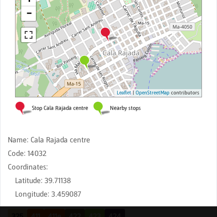
Name
:
Cala Rajada centre
Code
:
14032
Coordinates
:
Latitude
:
39.71138
Longitude
:
3.459087
325
411
411e
422
423
424