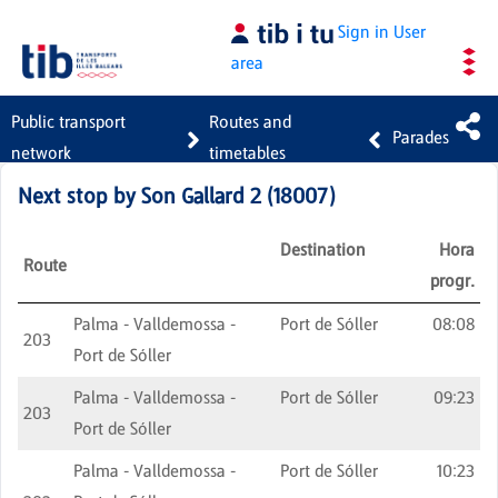
Skip to Main Content
Sign in
User
area
Public transport
Routes and
Parades
network
timetables
Next stop by
Son Gallard 2
(
18007
)
Destination
Hora
Route
progr.
Palma - Valldemossa -
Port de Sóller
08:08
203
Port de Sóller
Palma - Valldemossa -
Port de Sóller
09:23
203
Port de Sóller
Palma - Valldemossa -
Port de Sóller
10:23