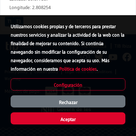
Longitude
:
2.808254
T1
T3
Utilizamos cookies propias y de terceros para prestar
nuestros servicios y analizar la actividad de la web con la
finalidad de mejorar su contenido. Si continúa
TIB Menorca
TIB Ibiza
navegando sin modificar la configuración de su
navegador, consideramos que acepta su uso. Más
información en nuestra
Política de cookies
.
Privacy policy
Cookies policy
Legal Terms and Conditions
Web map
Configuración
Métodos de pago:
Rechazar
Aceptar