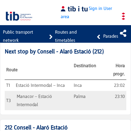
Skip to Main Content
Sign in
User
area
Public transport
Routes and
Parades
network
timetables
Next stop by
Consell - Alaró Estació
(
212
)
Destination
Hora
Route
progr.
T1
Estació Intermodal – Inca
Inca
23:02
Manacor – Estació
Palma
23:10
T3
Intermodal
212
Consell - Alaró Estació