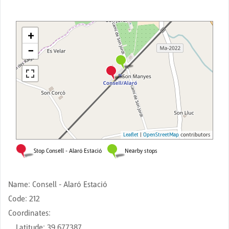
Name
:
Consell - Alaró Estació
Code
:
212
Coordinates
:
Latitude
:
39.677387