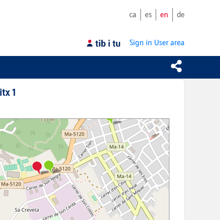
ca
es
en
de
Sign in
User area
tx 1