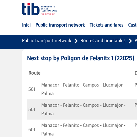
Skip to Main Content
Inici
Public transport network
Tickets and fares
Cust
Public transport network
Routes and timetables
P
Next stop by
Polígon de Felanitx 1
(
22025
)
Route
D
Manacor - Felanitx - Campos - Llucmajor -
501
Palma
Manacor - Felanitx - Campos - Llucmajor -
501
Palma
Manacor - Felanitx - Campos - Llucmajor -
501
Palma