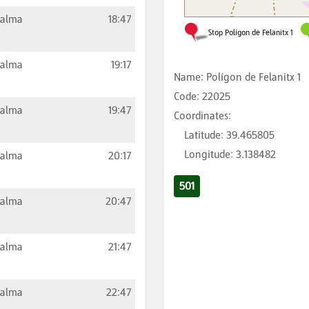
Palma
18:47
Palma
19:17
Name
:
Polígon de Felanitx 1
Code
:
22025
Palma
19:47
Coordinates
:
Latitude
:
39.465805
Longitude
:
3.138482
Palma
20:17
501
Palma
20:47
Palma
21:47
Palma
22:47