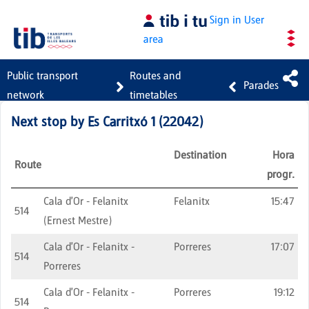
Skip to Main Content
Sign in
User
area
Public transport
Routes and
Parades
network
timetables
Next stop by
Es Carritxó 1
(
22042
)
Destination
Hora
Route
progr.
Cala d'Or - Felanitx
Felanitx
15:47
514
(Ernest Mestre)
Cala d'Or - Felanitx -
Porreres
17:07
514
Porreres
Cala d'Or - Felanitx -
Porreres
19:12
514