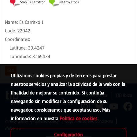
Name
:
Es Carritxó 1
Code
:
22042
Coordinates
:
Latitude
:
39.4247
Longitude
:
3.165434
514
Utilizamos cookies propias y de terceros para prestar
nuestros servicios y analizar la actividad de la web con la
finalidad de mejorar su contenido. Si continúa
TIB Menorca
TIB Ibiza
navegando sin modificar la configuración de su
navegador, consideramos que acepta su uso. Más
información en nuestra
Política de cookies
.
Privacy policy
Cookies policy
Legal Terms and Conditions
Web map
Configuración