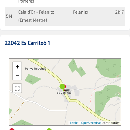
Porreres
Cala d'Or - Felanitx
Felanitx
21:17
514
(Ernest Mestre)
22042
Es Carritxó 1