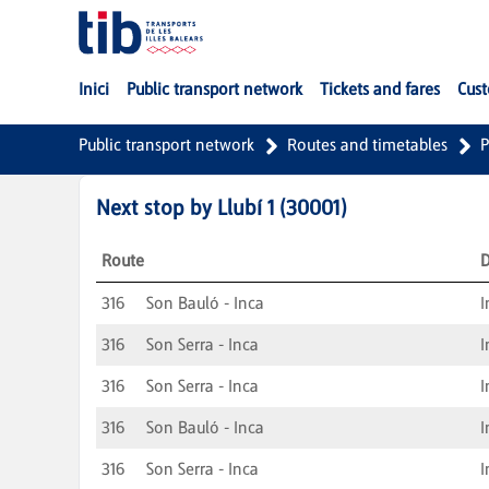
Skip to Main Content
Inici
Public transport network
Tickets and fares
Cust
Public transport network
Routes and timetables
P
Next stop by
Llubí 1
(
30001
)
Route
D
316
Son Bauló - Inca
I
316
Son Serra - Inca
I
316
Son Serra - Inca
I
316
Son Bauló - Inca
I
316
Son Serra - Inca
I