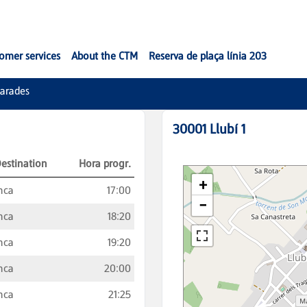
omer services
About the CTM
Reserva de plaça línia 203
arades
30001
Llubí 1
estination
Hora progr.
nca
17:00
nca
18:20
nca
19:20
nca
20:00
nca
21:25