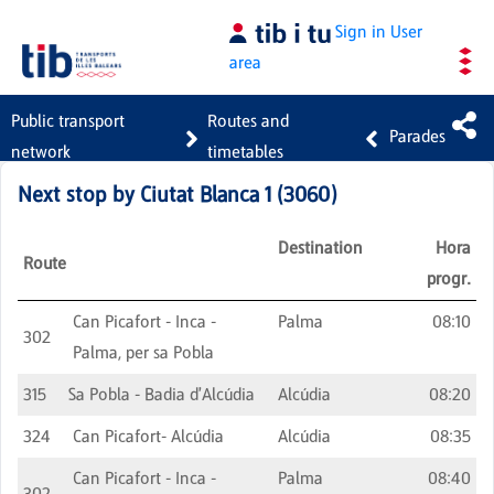
Skip to Main Content
Sign in
User
area
Public transport
Routes and
Parades
network
timetables
Next stop by
Ciutat Blanca 1
(
3060
)
Destination
Hora
Route
progr.
Can Picafort - Inca -
Palma
08:10
302
Palma, per sa Pobla
315
Sa Pobla - Badia d'Alcúdia
Alcúdia
08:20
324
Can Picafort- Alcúdia
Alcúdia
08:35
Can Picafort - Inca -
Palma
08:40
302