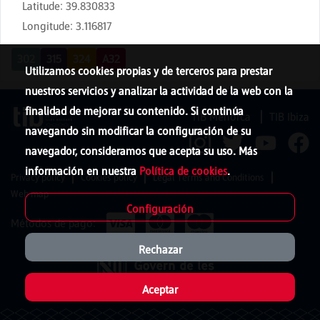
Latitude
:
39.830833
Longitude
:
3.116817
302
315
324
A32
Utilizamos cookies propias y de terceros para prestar
nuestros servicios y analizar la actividad de la web con la
finalidad de mejorar su contenido. Si continúa
TIB Menorca
TIB Ibiza
navegando sin modificar la configuración de su
navegador, consideramos que acepta su uso. Más
información en nuestra
Política de cookies
.
Privacy policy
Cookies policy
Legal Terms and Conditions
Web map
Configuración
Métodos de pago:
Rechazar
Aceptar