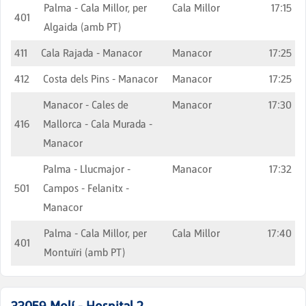
Palma - Cala Millor, per
Cala Millor
17:15
401
Algaida (amb PT)
411
Cala Rajada - Manacor
Manacor
17:25
412
Costa dels Pins - Manacor
Manacor
17:25
Manacor - Cales de
Manacor
17:30
416
Mallorca - Cala Murada -
Manacor
Palma - Llucmajor -
Manacor
17:32
501
Campos - Felanitx -
Manacor
Palma - Cala Millor, per
Cala Millor
17:40
401
Montuïri (amb PT)