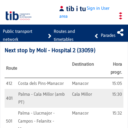
Skip to Main Content
Sign in
User
area
Public transport
Routes and
Parades
network
timetables
Next stop by
Molí - Hospital 2
(
33059
)
Destination
Hora
Route
progr.
412
Costa dels Pins-Manacor
Manacor
15:05
Palma - Cala Millor (amb
Cala Millor
15:30
401
PT)
Palma - Llucmajor -
Manacor
15:32
501
Campos - Felanitx -