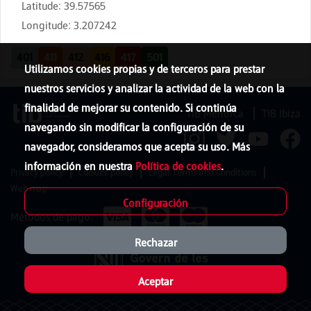
Latitude
:
39.57565
Longitude
:
3.207242
401
411
412
416
417
501
Utilizamos cookies propias y de terceros para prestar
nuestros servicios y analizar la actividad de la web con la
finalidad de mejorar su contenido. Si continúa
TIB Menorca
TIB Ibiza
navegando sin modificar la configuración de su
navegador, consideramos que acepta su uso. Más
información en nuestra
Política de cookies
.
Privacy policy
Cookies policy
Legal Terms and Conditions
Web map
Configuración
Métodos de pago:
Rechazar
Aceptar