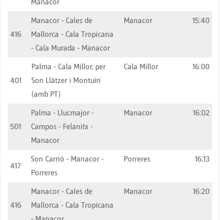
Manacor
Manacor - Cales de
Manacor
15:40
416
Mallorca - Cala Tropicana
- Cala Murada - Manacor
Palma - Cala Millor, per
Cala Millor
16:00
401
Son Llàtzer i Montuïri
(amb PT)
Palma - Llucmajor -
Manacor
16:02
501
Campos - Felanitx -
Manacor
Son Carrió - Manacor -
Porreres
16:13
417
Porreres
Manacor - Cales de
Manacor
16:20
416
Mallorca - Cala Tropicana
- Manacor