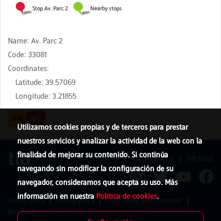
Name
:
Av. Parc 2
Code
:
33081
Coordinates
:
Latitude
:
39.57069
Longitude
:
3.21855
416
417
Utilizamos cookies propias y de terceros para prestar
nuestros servicios y analizar la actividad de la web con la
finalidad de mejorar su contenido. Si continúa
TIB Menorca
TIB Ibiza
navegando sin modificar la configuración de su
navegador, consideramos que acepta su uso. Más
información en nuestra
Política de cookies
.
Privacy policy
Cookies policy
Legal Terms and Conditions
Web map