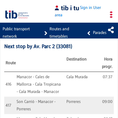
Skip to Main Content
Sign in
User
area
Public transport
Routes and
Parades
network
timetables
Next stop by
Av. Parc 2
(
33081
)
Destination
Hora
Route
progr.
Manacor - Cales de
Cala Murada
07:37
416
Mallorca - Cala Tropicana
- Cala Murada - Manacor
Son Carrió - Manacor -
Porreres
09:00
417
Porreres