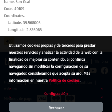
Name
:
Son Gual
Code
:
40109
Coordinates
:
Latitude
:
39.568005
Longitude
:
2.835065
403
Utilizamos cookies propias y de terceros para prestar
nuestros servicios y analizar la actividad de la web con la
finalidad de mejorar su contenido. Si continúa
TIB Menorca
TIB Ibiza
navegando sin modificar la configuración de su
navegador, consideramos que acepta su uso. Más
información en nuestra
Política de cookies
.
Privacy policy
Cookies policy
Legal Terms and Conditions
Web map
Configuración
Métodos de pago:
Rechazar