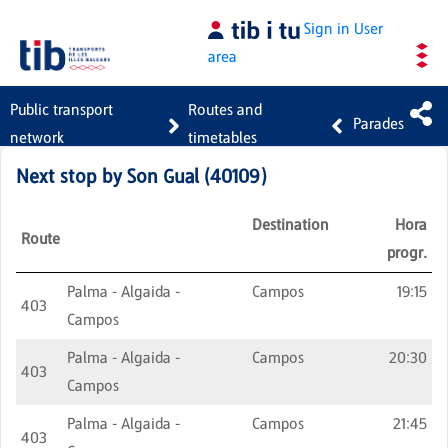
Skip to Main Content
Sign in
User
area
Public transport
Routes and
Parades
network
timetables
Next stop by
Son Gual
(
40109
)
Destination
Hora
Route
progr.
Palma - Algaida -
Campos
19:15
403
Campos
Palma - Algaida -
Campos
20:30
403
Campos
Palma - Algaida -
Campos
21:45
403