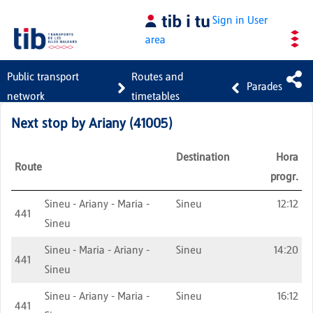
Skip to Main Content
Sign in
User
area
Public transport
Routes and
Parades
network
timetables
Next stop by
Ariany
(
41005
)
Destination
Hora
Route
progr.
Sineu - Ariany - Maria -
Sineu
12:12
441
Sineu
Sineu - Maria - Ariany -
Sineu
14:20
441
Sineu
Sineu - Ariany - Maria -
Sineu
16:12
441