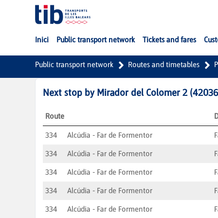
Skip to Main Content
Inici
Public transport network
Tickets and fares
Cust
Public transport network
Routes and timetables
P
Next stop by
Mirador del Colomer 2
(
42036
Route
D
334
Alcúdia - Far de Formentor
F
334
Alcúdia - Far de Formentor
F
334
Alcúdia - Far de Formentor
F
334
Alcúdia - Far de Formentor
F
334
Alcúdia - Far de Formentor
F