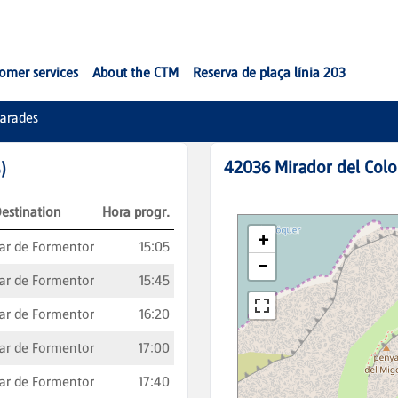
omer services
About the CTM
Reserva de plaça línia 203
arades
42036
Mirador del Col
)
estination
Hora progr.
ar de Formentor
15:05
ar de Formentor
15:45
ar de Formentor
16:20
ar de Formentor
17:00
ar de Formentor
17:40