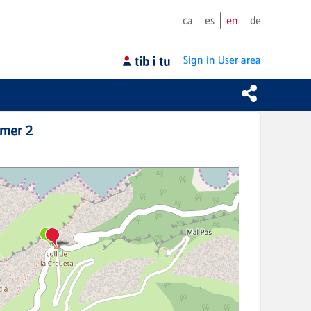
ca
es
en
de
Sign in
User area
omer 2