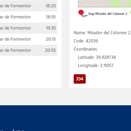
ar de Formentor
18:20
ar de Formentor
18:55
ar de Formentor
19:35
Name
:
Mirador del Colomer 2
ar de Formentor
20:15
Code
:
42036
Coordinates
:
ar de Formentor
20:55
Latitude
:
39.928738
Longitude
:
3.11057
334