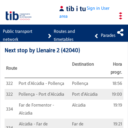
Skip to Main Content
Sign in
User
area
Public transport
Routes and
Parades
network
timetables
Next stop by
Llenaire 2
(
42040
)
Destination
Hora
Route
progr.
322
Port d'Alcúdia - Pollença
Pollença
18:56
322
Pollença - Port d'Alcúdia
Port d'Alcúdia
19:00
Far de Formentor -
Alcúdia
19:19
334
Alcúdia
Alcúdia - Far de
Far de
19:21
334