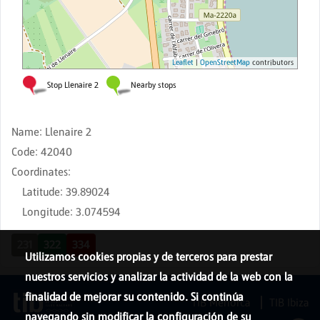
Name
:
Llenaire 2
Code
:
42040
Coordinates
:
Latitude
:
39.89024
Longitude
:
3.074594
231
322
334
Utilizamos cookies propias y de terceros para prestar
nuestros servicios y analizar la actividad de la web con la
finalidad de mejorar su contenido. Si continúa
TIB Menorca
TIB Ibiza
navegando sin modificar la configuración de su