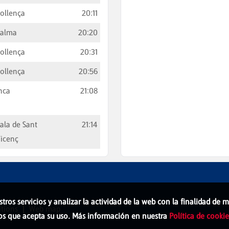
ollença
20:11
Palma
20:20
ollença
20:31
ollença
20:56
nca
21:08
ala de Sant
21:14
icenç
stros servicios y analizar la actividad de la web con la finalidad de
tions
Web map
os que acepta su uso. Más información en nuestra
Política de cookie