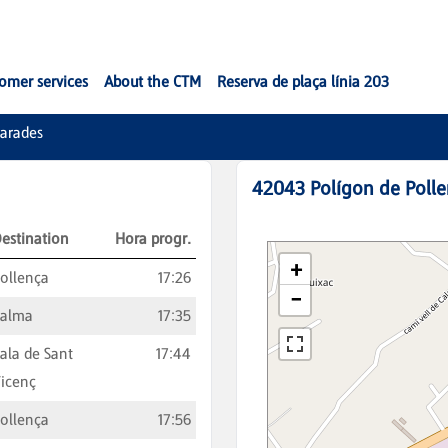
omer services
About the CTM
Reserva de plaça línia 203
arades
42043
Polígon de Polle
estination
Hora progr.
ollença
17:26
Palma
17:35
ala de Sant
17:44
icenç
ollença
17:56