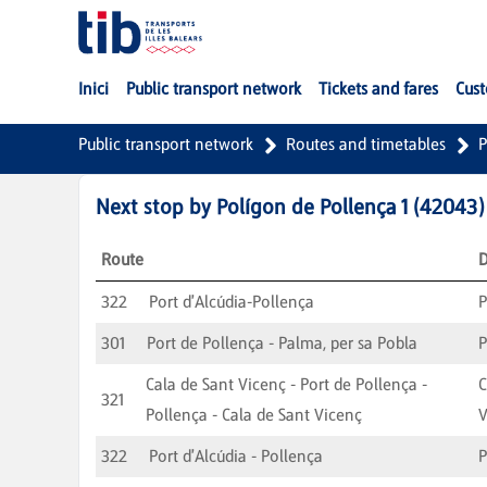
Skip to Main Content
Inici
Public transport network
Tickets and fares
Cust
Public transport network
Routes and timetables
P
Next stop by
Polígon de Pollença 1
(
42043
)
Route
D
322
Port d'Alcúdia-Pollença
P
301
Port de Pollença - Palma, per sa Pobla
Cala de Sant Vicenç - Port de Pollença -
C
321
Pollença - Cala de Sant Vicenç
V
322
Port d'Alcúdia - Pollença
P