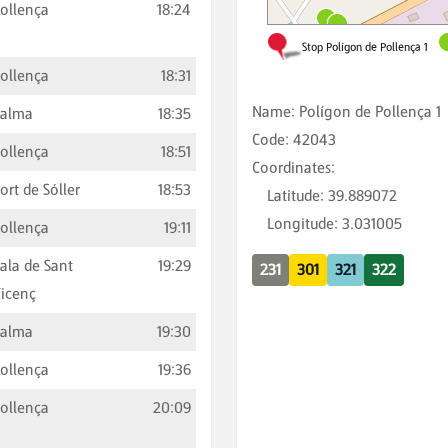
ollença
18:24
ollença
18:31
Name
:
Polígon de Pollença 1
Palma
18:35
Code
:
42043
ollença
18:51
Coordinates
:
ort de Sóller
18:53
Latitude
:
39.889072
Longitude
:
3.031005
ollença
19:11
ala de Sant
19:29
231
301
321
322
icenç
Palma
19:30
ollença
19:36
ollença
20:09