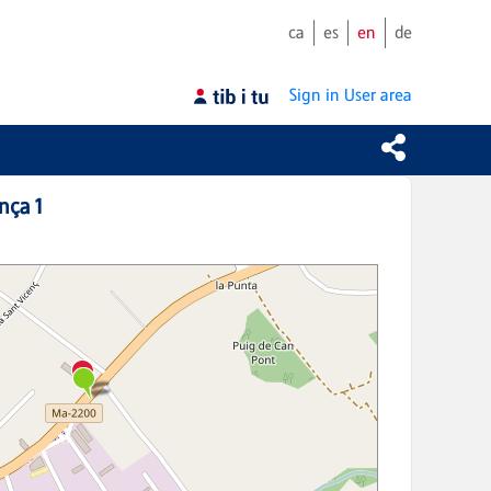
ca
es
en
de
Sign in
User area
nça 1