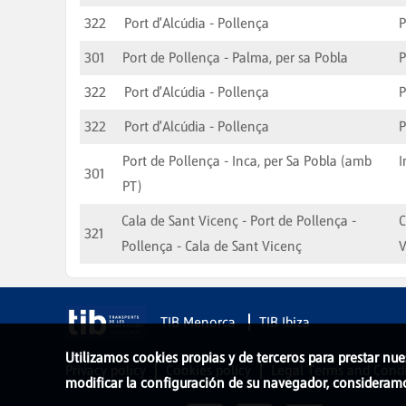
322
Port d'Alcúdia - Pollença
P
301
Port de Pollença - Palma, per sa Pobla
322
Port d'Alcúdia - Pollença
P
322
Port d'Alcúdia - Pollença
P
Port de Pollença - Inca, per Sa Pobla (amb
I
301
PT)
Cala de Sant Vicenç - Port de Pollença -
C
321
Pollença - Cala de Sant Vicenç
V
TIB Menorca
TIB Ibiza
Utilizamos cookies propias y de terceros para prestar nue
Privacy policy
Cookies policy
Legal Terms and Condi
modificar la configuración de su navegador, consideram