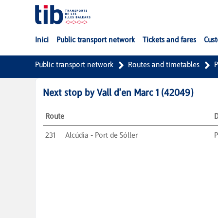
Skip to Main Content
Inici
Public transport network
Tickets and fares
Cust
Public transport network
Routes and timetables
P
Next stop by
Vall d'en Marc 1
(
42049
)
Route
D
231
Alcúdia - Port de Sóller
P