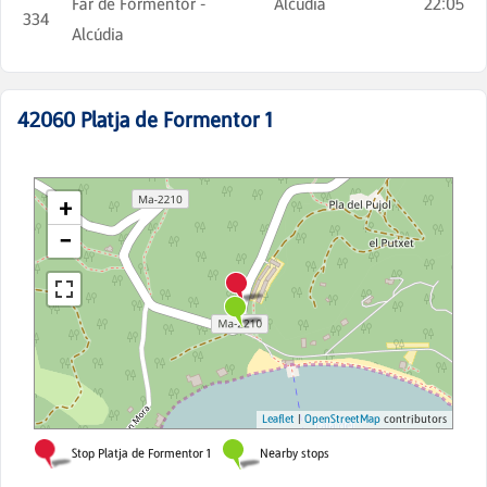
Far de Formentor -
Alcúdia
22:05
334
Alcúdia
42060
Platja de Formentor 1