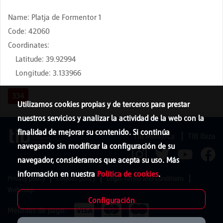
Name
:
Platja de Formentor 1
Code
:
42060
Coordinates
:
Latitude
:
39.92994
Longitude
:
3.133966
334
Utilizamos cookies propias y de terceros para prestar
nuestros servicios y analizar la actividad de la web con la
finalidad de mejorar su contenido. Si continúa
TIB Menorca
TIB Ibiza
navegando sin modificar la configuración de su
navegador, consideramos que acepta su uso. Más
información en nuestra
Política de cookies
.
Privacy policy
Cookies policy
Legal Terms and Conditions
Web map
Configuración
Métodos de pago: