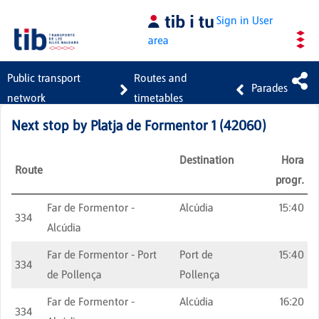
Skip to Main Content
Sign in
User
area
Public transport
Routes and
Parades
network
timetables
Next stop by
Platja de Formentor 1
(
42060
)
Destination
Hora
Route
progr.
Far de Formentor -
Alcúdia
15:40
334
Alcúdia
Far de Formentor - Port
Port de
15:40
334
de Pollença
Pollença
Far de Formentor -
Alcúdia
16:20
334