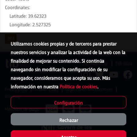
Coordinates
:
Latitude
:
39.62323
Longitude
:
2.527325
201
Utilizamos cookies propias y de terceros para prestar
nuestros servicios y analizar la actividad de la web con la
finalidad de mejorar su contenido. Si continúa
TIB Menorca
TIB Ibiza
navegando sin modificar la configuración de su
navegador, consideramos que acepta su uso. Más
información en nuestra
Política de cookies
.
Privacy policy
Cookies policy
Legal Terms and Conditions
Web map
Configuración
Métodos de pago:
Rechazar