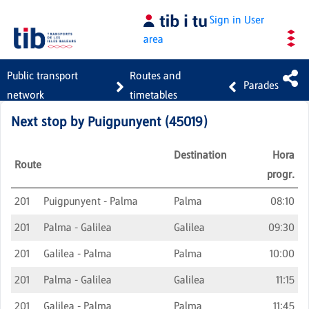
Skip to Main Content
Sign in
User
area
Public transport
Routes and
Parades
network
timetables
Next stop by
Puigpunyent
(
45019
)
Destination
Hora
Route
progr.
201
Puigpunyent - Palma
Palma
08:10
201
Palma - Galilea
Galilea
09:30
201
Galilea - Palma
Palma
10:00
201
Palma - Galilea
Galilea
11:15
201
Galilea - Palma
Palma
11:45