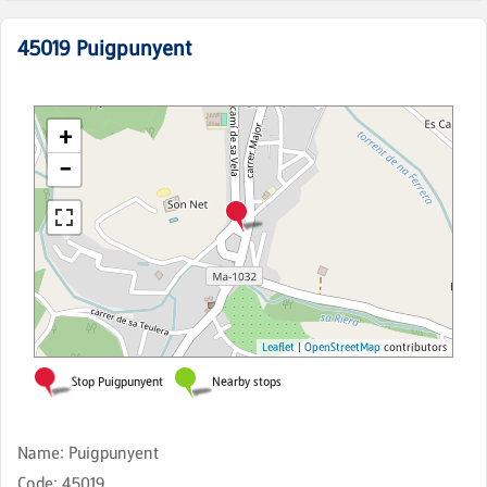
45019
Puigpunyent
Name
:
Puigpunyent
Code
:
45019