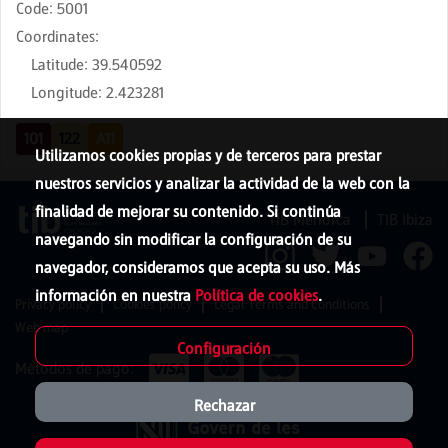
Code
:
5001
Coordinates
:
Latitude
:
39.540592
Longitude
:
2.423281
101
122
A11
Utilizamos cookies propias y de terceros para prestar
nuestros servicios y analizar la actividad de la web con la
finalidad de mejorar su contenido. Si continúa
TIB Menorca
TIB Ibiza
navegando sin modificar la configuración de su
navegador, consideramos que acepta su uso. Más
información en nuestra
Política de cookies
.
Privacy policy
Cookies policy
Legal Terms and Conditions
Web map
Configuración
Métodos de pago:
Rechazar