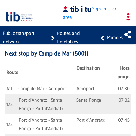
Skip to Main Content
Sign in
User
area
Public transport
Routes and
Parades
network
timetables
Next stop by
Camp de Mar
(
5001
)
Destination
Hora
Route
progr.
A11
Camp de Mar - Aeroport
Aeroport
07:30
Port d'Andratx - Santa
Santa Ponça
07:32
122
Ponça - Port d'Andratx
Port d'Andratx - Santa
Port d'Andratx
07:45
122
Ponça - Port d'Andratx