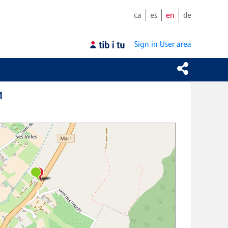
ca
es
en
de
Sign in
User area
1