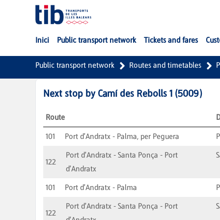
Skip to Main Content
Inici
Public transport network
Tickets and fares
Cust
Public transport network
Routes and timetables
P
Next stop by
Camí des Rebolls 1
(
5009
)
Route
D
101
Port d'Andratx - Palma, per Peguera
Port d'Andratx - Santa Ponça - Port
S
122
d'Andratx
101
Port d'Andratx - Palma
Port d'Andratx - Santa Ponça - Port
S
122
d'Andratx