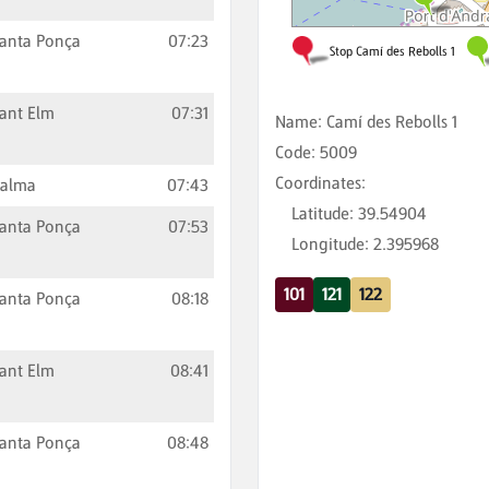
anta Ponça
07:23
ant Elm
07:31
Name
:
Camí des Rebolls 1
Code
:
5009
Coordinates
:
Palma
07:43
Latitude
:
39.54904
anta Ponça
07:53
Longitude
:
2.395968
101
121
122
anta Ponça
08:18
ant Elm
08:41
anta Ponça
08:48