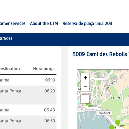
omer services
About the CTM
Reserva de plaça línia 203
arades
5009
Camí des Rebolls 
estination
Hora progr.
Palma
06:13
anta Ponça
06:23
Palma
06:43
anta Ponça
06:53