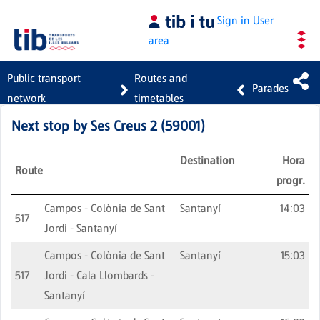
Skip to Main Content
Sign in
User
area
Public transport
Routes and
Parades
network
timetables
Next stop by
Ses Creus 2
(
59001
)
Destination
Hora
Route
progr.
Campos - Colònia de Sant
Santanyí
14:03
517
Jordi - Santanyí
Campos - Colònia de Sant
Santanyí
15:03
517
Jordi - Cala Llombards -
Santanyí