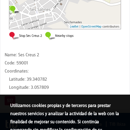
Name
:
Ses Creus 2
Code
:
59001
Coordinates
:
Latitude
:
39.340782
Longitude
:
3.057809
517
Utilizamos cookies propias y de terceros para prestar
nuestros servicios y analizar la actividad de la web con la
finalidad de mejorar su contenido. Si continúa
TIB Menorca
TIB Ibiza
navegando sin modificar la configuración de su