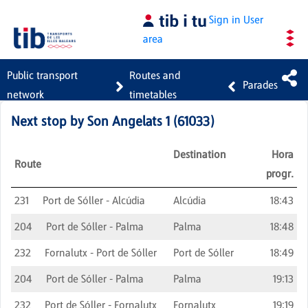
Skip to Main Content
Sign in
User
area
Public transport
Routes and
Parades
network
timetables
Next stop by
Son Angelats 1
(
61033
)
Destination
Hora
Route
progr.
231
Port de Sóller - Alcúdia
Alcúdia
18:43
204
Port de Sóller - Palma
Palma
18:48
232
Fornalutx - Port de Sóller
Port de Sóller
18:49
204
Port de Sóller - Palma
Palma
19:13
232
Port de Sóller - Fornalutx
Fornalutx
19:19