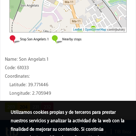
Name
:
Son Angelats 1
Code
:
61033
Coordinates
:
Latitude
:
39.771446
Longitude
:
2.705949
203
204
231
232
Utilizamos cookies propias y de terceros para prestar
nuestros servicios y analizar la actividad de la web con la
finalidad de mejorar su contenido. Si continúa
TIB Menorca
TIB Ibiza